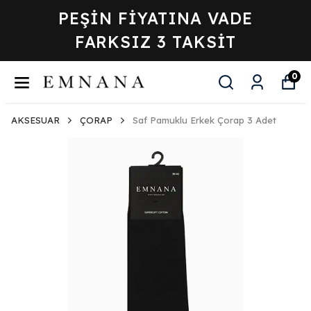
 VADE
ÜYELERE + %5 İ
SİT
0
AKSESUAR
ÇORAP
Saf Pamuklu Erkek Çorap 3 Adet