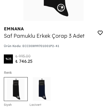
EMNANA
Saf Pamuklu Erkek Çorap 3 Adet
Ürün Kodu
:
ECC00899701001P2-41
₺ 995.00
%
25
₺ 746.25
Renk
Siyah
Lacivert