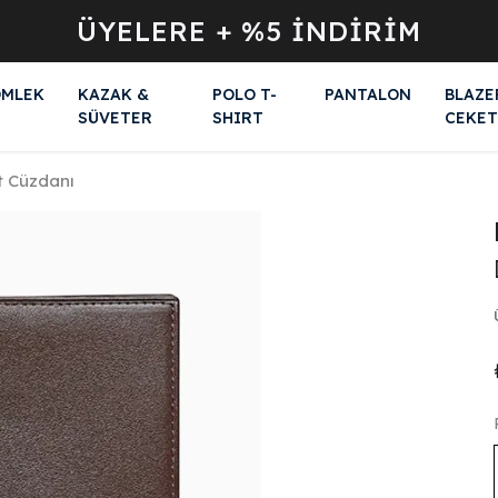
ÜYELERE + %5 İNDİRİM
MLEK
KAZAK &
POLO T-
PANTALON
BLAZE
SÜVETER
SHIRT
CEKET
t Cüzdanı