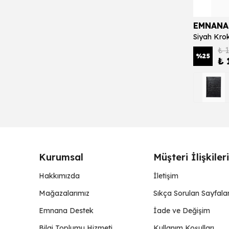
EMNANA
₺ 
%
25
₺ 
Kurumsal
Müşteri İlişkileri
Hakkımızda
İletişim
Mağazalarımız
Sıkça Sorulan Sayfala
Emnana Destek
İade ve Değişim
Bilgi Toplumu Hizmeti
Kullanım Koşulları