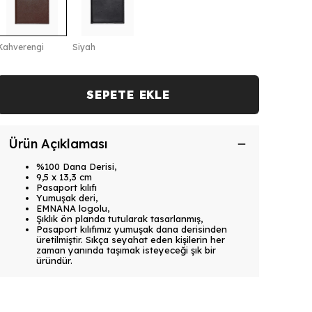
Kahverengi
Siyah
SEPETE EKLE
Ürün Açıklaması
%100 Dana Derisi,
9,5 x 13,3 cm
Pasaport kılıfı
Yumuşak deri,
EMNANA logolu,
Şıklık ön planda tutularak tasarlanmış,
Pasaport kılıfımız yumuşak dana derisinden
üretilmiştir. Sıkça seyahat eden kişilerin her
zaman yanında taşımak isteyeceği şık bir
üründür.