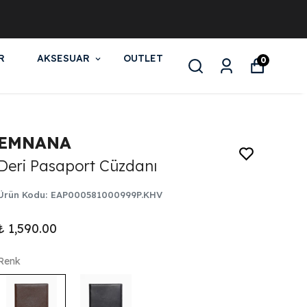
R
AKSESUAR
OUTLET
0
EMNANA
Deri Pasaport Cüzdanı
Ürün Kodu
:
EAP000581000999P.KHV
₺ 1,590.00
Renk