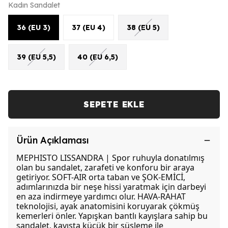
Kadın Sandalet
36 (EU 3)
37 (EU 4)
38 (EU 5)
39 (EU 5,5)
40 (EU 6,5)
SEPETE EKLE
Ürün Açıklaması
MEPHISTO LISSANDRA |
Spor ruhuyla donatılmış
olan bu sandalet, zarafeti ve konforu bir araya
getiriyor. SOFT-AIR orta taban ve ŞOK-EMİCİ,
adımlarınızda bir neşe hissi yaratmak için darbeyi
en aza indirmeye yardımcı olur. HAVA-RAHAT
teknolojisi, ayak anatomisini koruyarak çökmüş
kemerleri önler. Yapışkan bantlı kayışlara sahip bu
sandalet, kayışta küçük bir süsleme ile