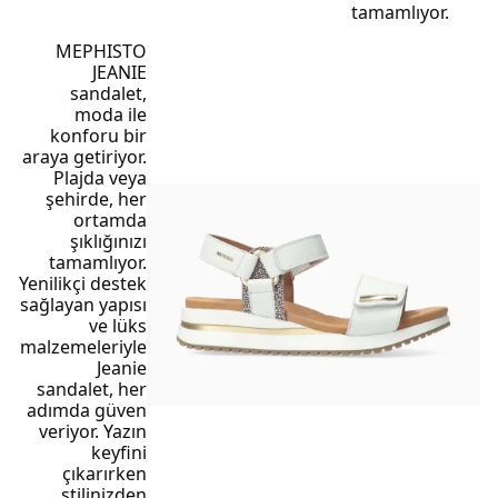
tamamlıyor
.
MEPHISTO
JEANIE
sandalet,
moda ile
konforu bir
araya getiriyor.
Plajda veya
şehirde, her
ortamda
şıklığınızı
tamamlıyor.
Yenilikçi destek
sağlayan yapısı
ve lüks
malzemeleriyle
Jeanie
sandalet, her
adımda güven
veriyor. Yazın
keyfini
çıkarırken
stilinizden