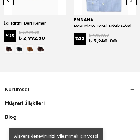
EMNANA
İki Taraflı Deri Kemer
Mavi Micro Kareli Erkek Gömlek Exclusive 120*2
₺ 3,990.00
₺ 4,050.00
%
25
₺ 2,992.50
%
20
₺ 3,240.00
Kurumsal
Müşteri İlişkileri
Blog
Alışveriş deneyiminizi iyileştirmek için yasal