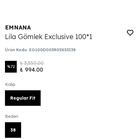
EMNANA
Lila Gömlek Exclusive 100*1
Ürün Kodu
:
EG100D003R05XS3I38
₺ 3,550.00
%
72
₺ 994.00
Kalıp
Regular Fit
Beden
38