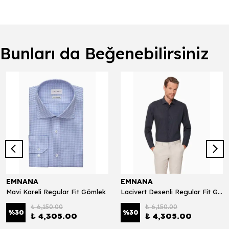
Bunları da Beğenebilirsiniz
EMNANA
EMNANA
Mavi Kareli Regular Fit Gömlek
Lacivert Desenli Regular Fit Gömlek Exclusive 100*1
₺ 6,150.00
₺ 6,150.00
%
30
%
30
₺ 4,305.00
₺ 4,305.00