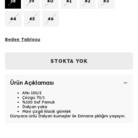
38
39
40
41
42
43
44
45
46
Beden Tablosu
STOKTA YOK
Ürün Açıklaması
Atkı 100/2
Çözgü 70/1
%100 Saf Pamuk
İtalyan yaka
Mavi çizgili klasik gömlek
Dünyaca ünlü İtalyan kumaşlar ile Emnana şıklığını yaşayın.