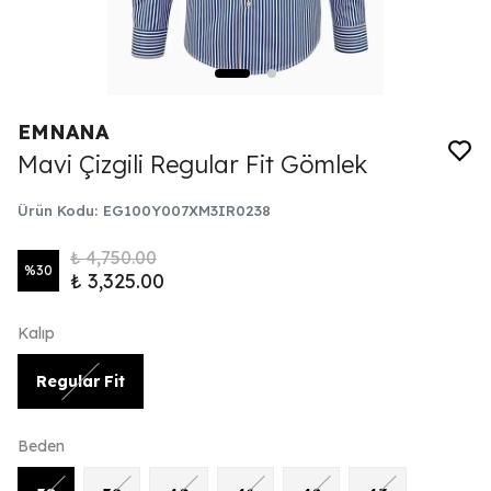
EMNANA
Mavi Çizgili Regular Fit Gömlek
Ürün Kodu
:
EG100Y007XM3IR0238
₺ 4,750.00
%
30
₺ 3,325.00
Kalıp
Regular Fit
Beden