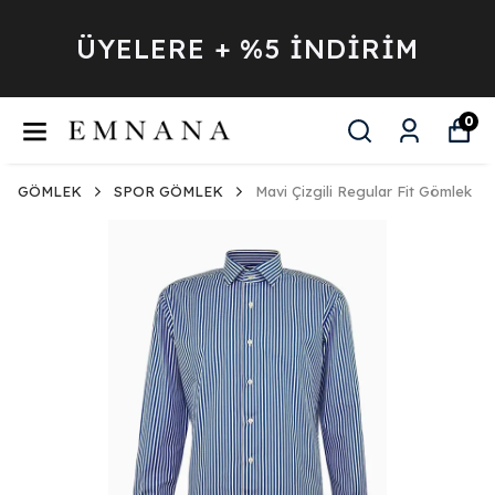
ÜYELERE + %5 İNDİRİM
0
GÖMLEK
SPOR GÖMLEK
Mavi Çizgili Regular Fit Gömlek