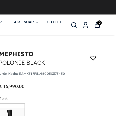
R
AKSESUAR
OUTLET
0
MEPHISTO
POLONIE BLACK
Ürün Kodu
:
EAMK517P5146005X375450
₺ 16,990.00
Renk