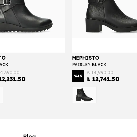
TO
MEPHISTO
LACK
PAISLEY BLACK
14,390.00
₺ 14,990.00
%
15
12,231.50
₺ 12,741.50
Blog