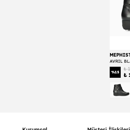
MEPHIS
AVRIL B
₺ 
%
15
₺ 
Kurumsal
Müşteri İlişkileri