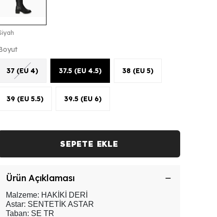
Siyah
Boyut
37 (EU 4)
37.5 (EU 4.5)
38 (EU 5)
39 (EU 5.5)
39.5 (EU 6)
SEPETE EKLE
Ürün Açıklaması
Malzeme: HAKİKİ DERİ
Astar: SENTETİK ASTAR
Taban: SE TR