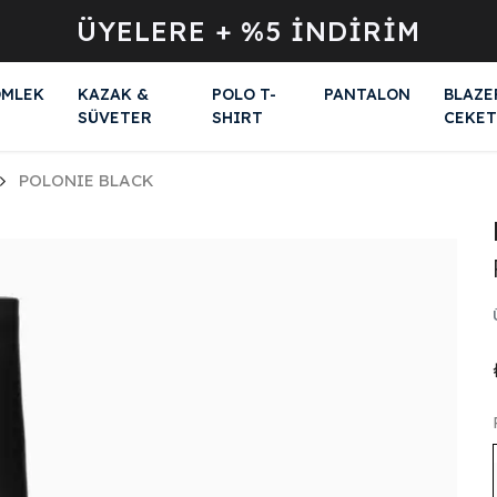
ÜYELERE + %5 İNDİRİM
MLEK
KAZAK &
POLO T-
PANTALON
BLAZE
SÜVETER
SHIRT
CEKET
POLONIE BLACK