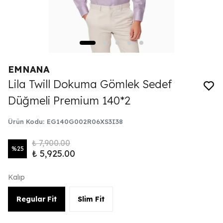
EMNANA
Lila Twill Dokuma Gömlek Sedef
Düğmeli Premium 140*2
Ürün Kodu
:
EG140G002R06XS3I38
₺ 7,900.00
%
25
₺ 5,925.00
Kalıp
Regular Fit
Slim Fit