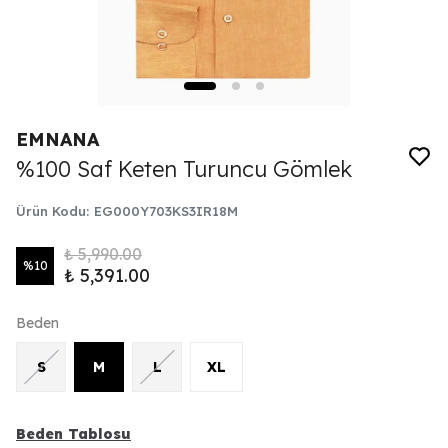
EMNANA
%100 Saf Keten Turuncu Gömlek
Ürün Kodu
:
EG000Y703KS3IR18M
₺ 5,990.00
%
10
₺ 5,391.00
Beden
S
M
L
XL
Beden Tablosu