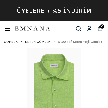
ÜYELERE + %5 İNDİRİM
0
GÖMLEK
KETEN GÖMLEK
%100 Saf Keten Yeşil Gömlek