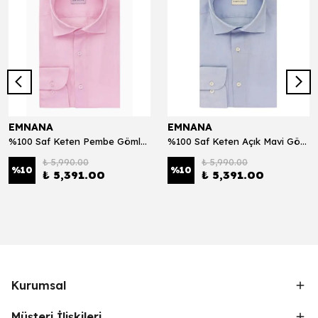
EMNANA
EMNANA
%100 Saf Keten Pembe Gömlek
%100 Saf Keten Açık Mavi Gömlek
₺ 5,990.00
₺ 5,990.00
%
10
%
10
₺ 5,391.00
₺ 5,391.00
Kurumsal
Müşteri İlişkileri