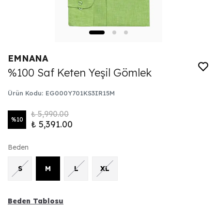
EMNANA
%100 Saf Keten Yeşil Gömlek
Ürün Kodu
:
EG000Y701KS3IR15M
₺ 5,990.00
%
10
₺ 5,391.00
Beden
S
M
L
XL
Beden Tablosu