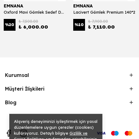
EMNANA
EMNANA
Oxford Mavi Gömlek Sedef Düğmeli Premium 140*2
Lacivert Gömlek Premium 140*2
₺ 7,500.00
₺ 7,900.00
%
20
%
10
₺ 6,000.00
₺ 7,110.00
Kurumsal
Müşteri İlişkileri
Blog
Alışveriş deneyiminizi iyileştirmek için yasal
düzenlemelere uygun çerezler (cookies)
kullanıyoruz. Detaylı bilgiye
Gizlilik ve