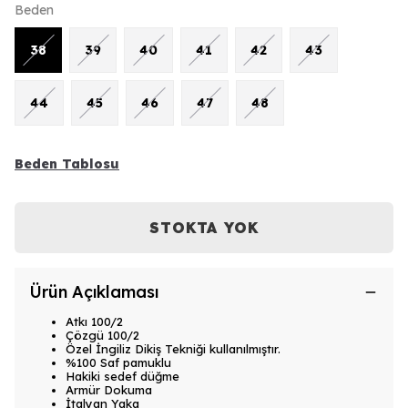
Beden
38
39
40
41
42
43
44
45
46
47
48
Beden Tablosu
STOKTA YOK
Ürün Açıklaması
Atkı 100/2
Çözgü 100/2
Özel İngiliz Dikiş Tekniği kullanılmıştır.
%100 Saf pamuklu
Hakiki sedef düğme
Armür Dokuma
İtalyan Yaka