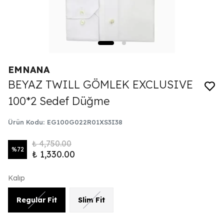
EMNANA
BEYAZ TWILL GÖMLEK EXCLUSIVE
100*2 Sedef Düğme
Ürün Kodu
:
EG100G022R01XS3I38
₺ 4,750.00
%
72
₺ 1,330.00
Kalıp
Regular Fit
Slim Fit