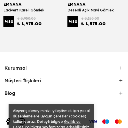
EMNANA
EMNANA
Lacivert Kareli Gömlek
Desenli Açık Mavi Gömlek
₺ 3,950.00
₺ 3,150.00
%
50
%
50
₺ 1,975.00
₺ 1,575.00
Kurumsal
Müşteri İlişkileri
Blog
Alışveriş deneyiminizi iyileştirmek için yasal
düzenlemelere uygun çerezler (cookies)
kullanıyoruz. Detaylı bilgiye
Gizlilik ve
Çerez Politikası
sayfamızdan erişebilirsiniz.