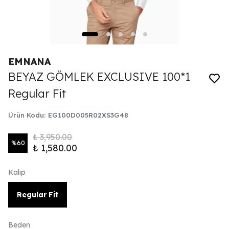
EMNANA
BEYAZ GÖMLEK EXCLUSIVE 100*1
Regular Fit
Ürün Kodu
:
EG100D005R02XS3G48
₺ 3,950.00
%
60
₺ 1,580.00
Kalıp
Regular Fit
Beden