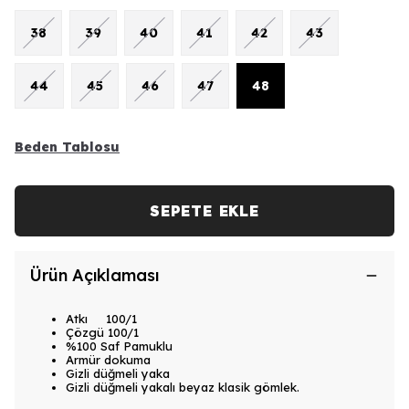
38
39
40
41
42
43
44
45
46
47
48
Beden Tablosu
SEPETE EKLE
Ürün Açıklaması
Atkı 100/1
Çözgü 100/1
%100 Saf Pamuklu
Armür dokuma
Gizli düğmeli yaka
Gizli düğmeli yakalı beyaz klasik gömlek.