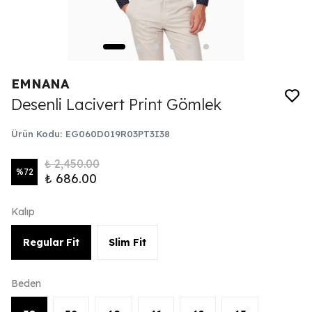
EMNANA
Desenli Lacivert Print Gömlek
Ürün Kodu
:
EG060D019R03PT3I38
₺ 2,450.00
%
72
₺ 686.00
Kalıp
Regular Fit
Slim Fit
Beden