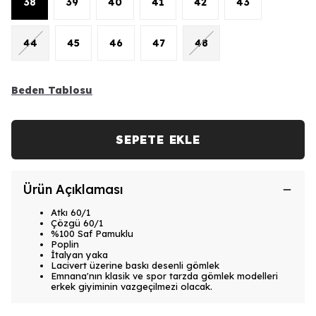
38
39
40
41
42
43
44
45
46
47
48
Beden Tablosu
SEPETE EKLE
Ürün Açıklaması
Atkı 60/1
Çözgü 60/1
%100 Saf Pamuklu
Poplin
İtalyan yaka
Lacivert üzerine baskı desenli gömlek
Emnana'nın klasik ve spor tarzda gömlek modelleri
erkek giyiminin vazgeçilmezi olacak.