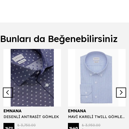
Bunları da Beğenebilirsiniz
EMNANA
EMNANA
DESENLİ ANTRASİT GÖMLEK
MAVİ KARELİ TWILL GÖMLEK EXCLUSIVE 100*2
₺ 3,750.00
₺ 3,950.00
%
72
%
60