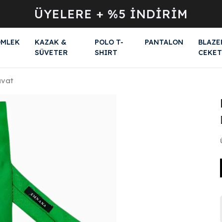
ÜYELERE + %5 İNDİRİM
MLEK
KAZAK &
POLO T-
PANTALON
BLAZE
SÜVETER
SHIRT
CEKET
avat