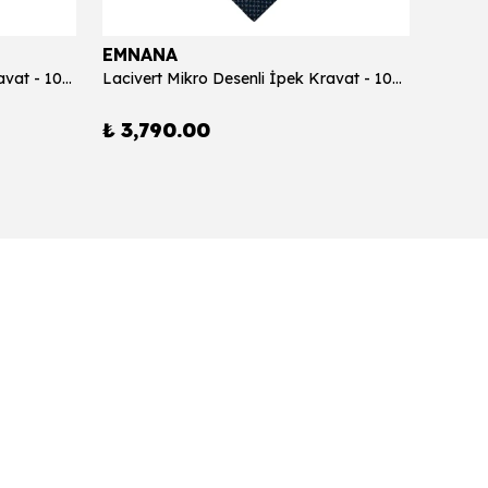
EMNANA
EMNA
Kırmızı Diagonal Çizgili İpek Kravat - 10011
Lacivert Mikro Desenli İpek Kravat - 10006
Bordo 
₺ 3,790.00
₺ 3,