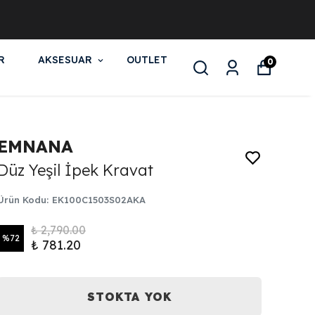
R
AKSESUAR
OUTLET
0
EMNANA
Düz Yeşil İpek Kravat
Ürün Kodu
:
EK100C1503S02AKA
₺ 2,790.00
%
72
₺ 781.20
STOKTA YOK