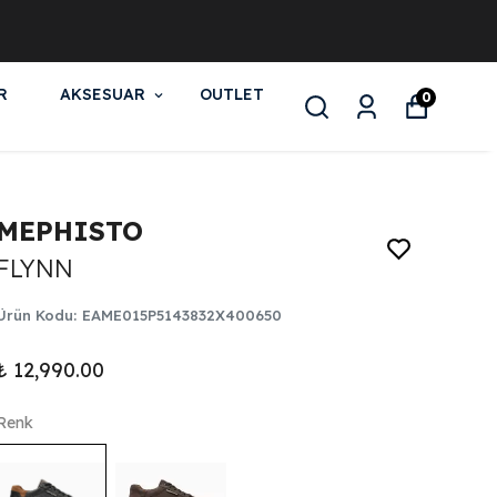
R
AKSESUAR
OUTLET
0
MEPHISTO
FLYNN
Ürün Kodu
:
EAME015P5143832X400650
₺ 12,990.00
Renk