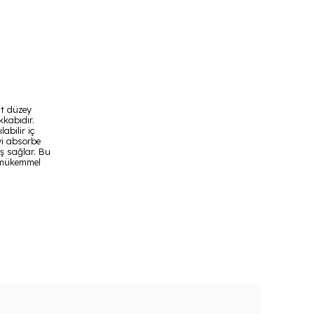
st düzey
kkabıdır.
abilir iç
yi absorbe
ş sağlar. Bu
a mükemmel