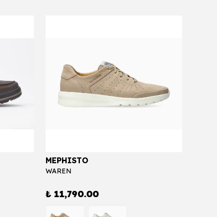
MEPHISTO
MEPH
WAREN
HASKO
₺ 11,790.00
₺ 11