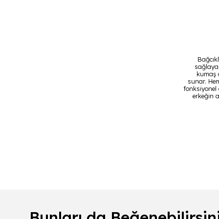
Bağcık
sağlaya
kumaş 
sunar. Hem
fonksiyonel 
erkeğin 
Bunları da Beğenebilirsin