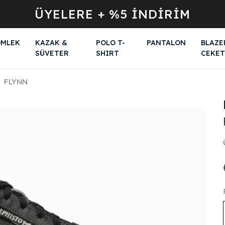
ÜYELERE + %5 İNDİRİM
MLEK
KAZAK &
POLO T-
PANTALON
BLAZE
SÜVETER
SHIRT
CEKET
FLYNN