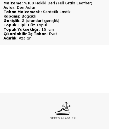
Malzeme:
%100 Hakiki Deri (Full Grain Leather)
Astar:
Deri Astar
Taban Malzemesi
:
:
Sentetik Lastik
Kapanış:
Bağcıklı
Genişlik:
G (standart genişlik)
Topuk Tipi:
Düz Topul
Topuk Yüksekliği :
1,5 cm
Çıkarılabilir İç Taban:
Evet
Ağırlık:
923 gr
M
NEFES ALABİLİR