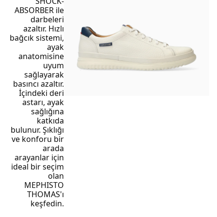
SHOCK-
ABSORBER ile
darbeleri
azaltır. Hızlı
bağcık sistemi,
ayak
anatomisine
uyum
sağlayarak
basıncı azaltır.
İçindeki deri
astarı, ayak
sağlığına
katkıda
bulunur. Şıklığı
ve konforu bir
arada
arayanlar için
ideal bir seçim
olan
MEPHISTO
THOMAS'ı
keşfedin.