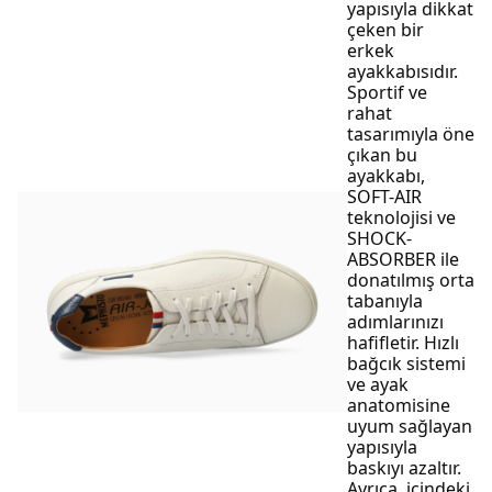
yapısıyla dikkat
çeken bir
erkek
ayakkabısıdır.
Sportif ve
rahat
tasarımıyla öne
çıkan bu
ayakkabı,
SOFT-AIR
teknolojisi ve
SHOCK-
ABSORBER ile
donatılmış orta
tabanıyla
adımlarınızı
hafifletir. Hızlı
bağcık sistemi
ve ayak
anatomisine
uyum sağlayan
yapısıyla
baskıyı azaltır.
Ayrıca, içindeki