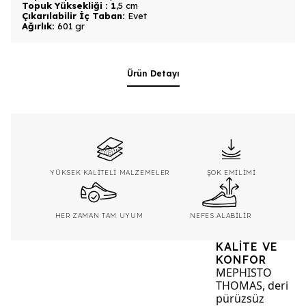
Topuk Yüksekliği : 1
,5 cm
Çıkarılabilir İç Taban:
Evet
Ağırlık:
601 gr
Ürün Detayı
YÜKSEK KALİTELİ MALZEMELER
ŞOK EMİLİMİ
HER ZAMAN TAM UYUM
NEFES ALABİLİR
KALİTE VE
KONFOR
MEPHISTO
THOMAS, deri
pürüzsüz