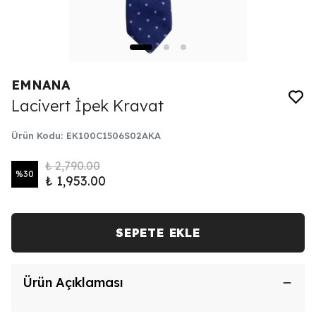
EMNANA
Lacivert İpek Kravat
Ürün Kodu
:
EK100C1506S02AKA
₺ 2,790.00
%
30
₺ 1,953.00
SEPETE EKLE
Ürün Açıklaması