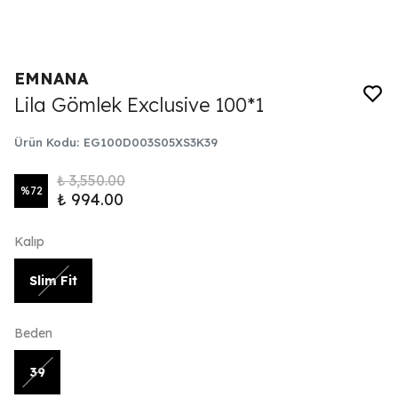
EMNANA
Lila Gömlek Exclusive 100*1
Ürün Kodu
:
EG100D003S05XS3K39
₺ 3,550.00
%
72
₺ 994.00
Kalıp
Slim Fit
Beden
39