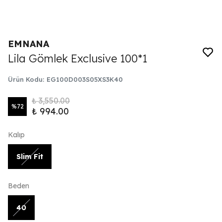
EMNANA
Lila Gömlek Exclusive 100*1
Ürün Kodu
:
EG100D003S05XS3K40
₺ 3,550.00
%
72
₺ 994.00
Kalıp
Slim Fit
Beden
40