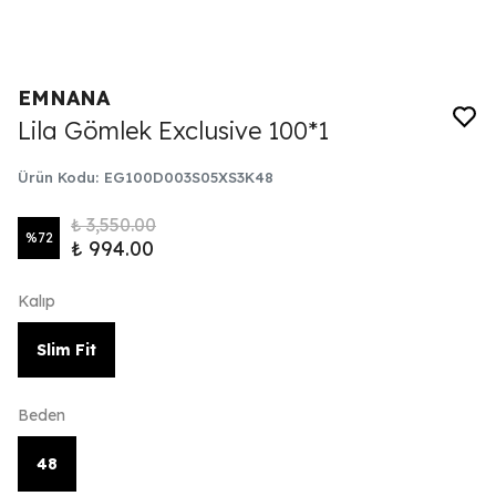
EMNANA
Lila Gömlek Exclusive 100*1
Ürün Kodu
:
EG100D003S05XS3K48
₺ 3,550.00
%
72
₺ 994.00
Kalıp
Slim Fit
Beden
48