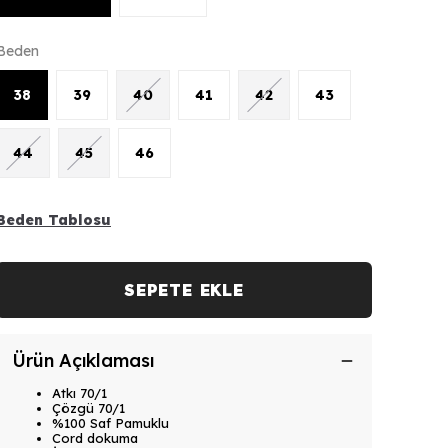
Beden
38
39
40
41
42
43
44
45
46
Beden Tablosu
SEPETE EKLE
Ürün Açıklaması
Atkı 70/1
Çözgü 70/1
%100 Saf Pamuklu
Cord dokuma