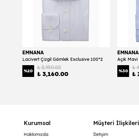
EMNANA
EMNANA
Açık Mavi Gizli Düğmeli Regular Fit Erkek Gömlek Exclusive 100*2
Lacivert Çizgil Gömlek Exclusive 100*2
Açık Mavi 
₺ 3,950.00
₺ 
%
20
%
30
₺ 3,160.00
₺ 
Kurumsal
Müşteri İlişkileri
Hakkımızda
İletişim