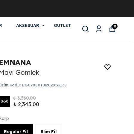
R
AKSESUAR
OUTLET
0
EMNANA
Mavi Gömlek
Ürün Kodu
:
EG070E010R02XS3I38
₺ 3,350.00
%
30
₺ 2,345.00
Kalıp
Regular Fit
Slim Fit