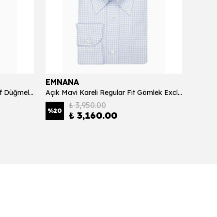
EMNANA
EMNA
Lila Twill Dokuma Gömlek Sedef Düğmeli Premium 140*2
Açık Mavi Kareli Regular Fit Gömlek Exclusive 100*2
₺ 3,950.00
%
20
₺ 3,160.00
₺ 3,