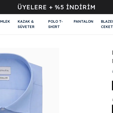
ÜYELERE + %5 İNDİRİM
MLEK
KAZAK &
POLO T-
PANTALON
BLAZE
SÜVETER
SHIRT
CEKET