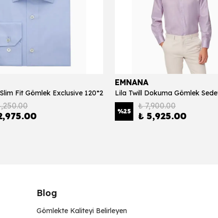
EMNANA
Slim Fit Gömlek Exclusive 120*2
4,250.00
₺ 7,900.00
%
25
2,975.00
₺ 5,925.00
Blog
Gömlekte Kaliteyi Belirleyen