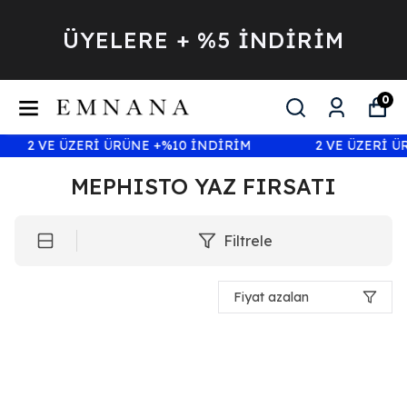
ÜYELERE + %5 İNDİRİM
0
2 VE ÜZERİ ÜRÜNE +%10 İNDİRİM
2 VE ÜZERİ ÜR
MEPHISTO YAZ FIRSATI
Filtrele
Fiyat azalan