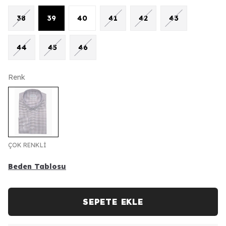
38
39
40
41
42
43
44
45
46
Renk
ÇOK RENKLİ
Beden Tablosu
SEPETE EKLE