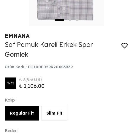
EMNANA
Saf Pamuk Kareli Erkek Spor
Gömlek
Ürün Kodu
:
EG100E029R20XS3B39
₺ 3,950.00
%
72
₺ 1,106.00
Kalıp
Regular Fit
Slim Fit
Beden