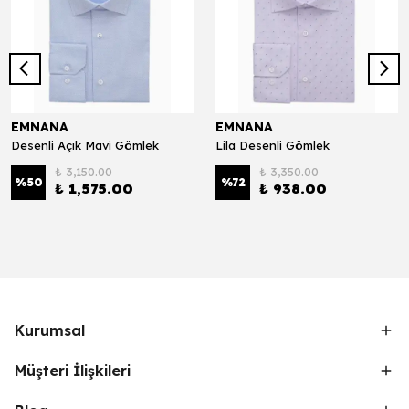
EMNANA
EMNANA
Desenli Açık Mavi Gömlek
Lila Desenli Gömlek
₺ 3,150.00
₺ 3,350.00
%
50
%
72
₺ 1,575.00
₺ 938.00
Kurumsal
Müşteri İlişkileri